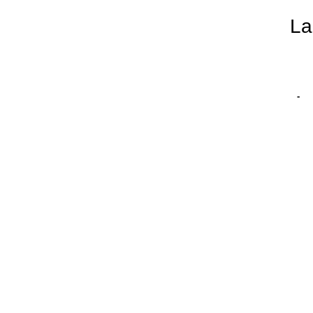
-23%
La
Click to enlarge