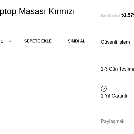
ptop Masası Kırmızı
₺
1,57
₺
2,057.55
SEPETE EKLE
ŞIMDI AL
Güvenli İşlem
1-3 Gün Teslim
1 Yıl Garanti
Paylaşmak: