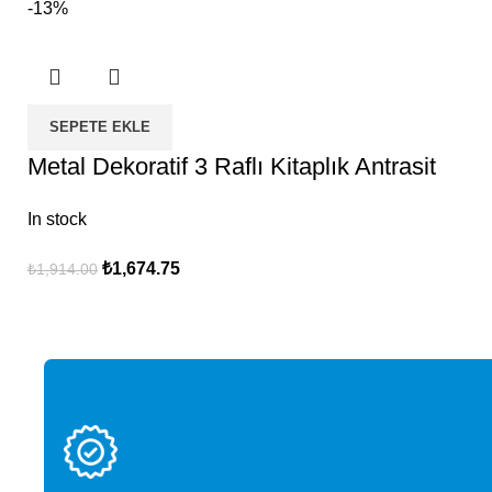
-13%
SEPETE EKLE
Metal Dekoratif 3 Raflı Kitaplık Antrasit
In stock
₺
1,674.75
₺
1,914.00